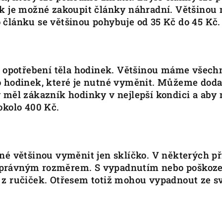
tak je možné zakoupit články náhradní. Většino
 článku se většinou pohybuje od 35 Kč do 45 Kč.
potřebení těla hodinek. Většinou máme všechny
o hodinek, které je nutné vyměnit. Můžeme doda
 měl zákazník hodinky v nejlepší kondici a aby 
okolo 400 Kč.
né většinou vyměnit jen sklíčko. V některých př
správným rozměrem. S vypadnutím nebo poškoze
z ručiček. Otřesem totiž mohou vypadnout ze sv