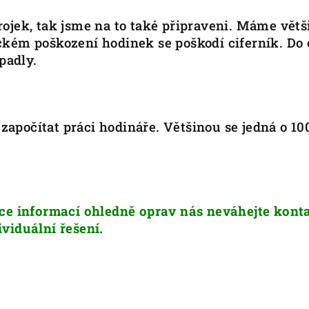
rojek, tak jsme na to také připraveni. Máme vět
ckém poškození hodinek se poškodí ciferník. Do 
padly.
počítat práci hodináře. Většinou se jedná o 100
íce informací ohledně oprav nás neváhejte kont
viduální řešení.