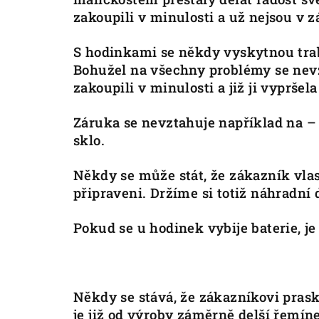
zakoupili v minulosti a už nejsou v 
S hodinkami se někdy vyskytnou trab
Bohužel na všechny problémy se nev
zakoupili v minulosti a již ji vyprše
Záruka se nevztahuje například na –
sklo.
Někdy se může stát, že zákazník vlast
připraveni. Držíme si totiž náhradní 
Pokud se u hodinek vybije baterie, j
Někdy se stává, že zákazníkovi pras
je již od výroby záměrně delší řemíne