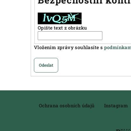
Opište text z obrázku
Vložením zprávy souhlasíte s
podmínkami
Odeslat
Z
á
Ochrana osobních údajů
Instagram
p
a