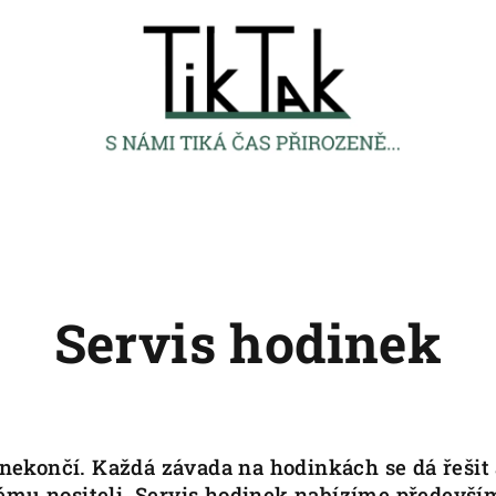
Servis hodinek
ekončí. Každá závada na hodinkách se dá řešit a
vému nositeli. Servis hodinek nabízíme předevš