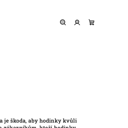
Hledat
Přihlášení
Nákupní
košík
 je škoda, aby hodinky kvůli
ím zákazníkům, kteří hodinky