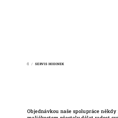
Přejít
na
obsah
/
SERVIS HODINEK
DOMŮ
Objednávkou naše spolupráce někdy n
maličkostem přestaly dělat radost s