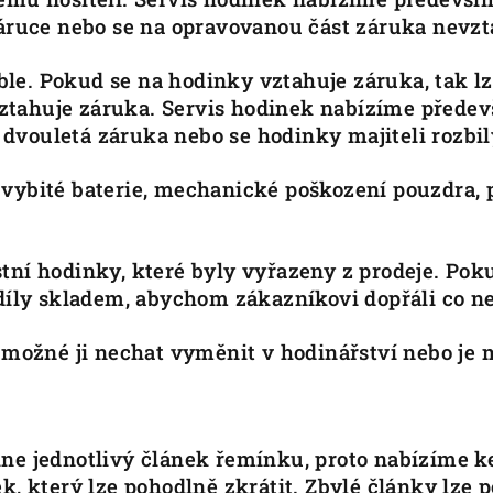
záruce nebo se na opravovanou část záruka nevz
le. Pokud se na hodinky vztahuje záruka, tak l
ztahuje záruka. Servis hodinek nabízíme přede
la dvouletá záruka nebo se hodinky majiteli rozbil
 vybité baterie, mechanické poškození pouzdra, 
ní hodinky, které byly vyřazeny z prodeje. Pokud
díly skladem, abychom zákazníkovi dopřáli co nej
e možné ji nechat vyměnit v hodinářství nebo je
kne jednotlivý článek řemínku, proto nabízíme k
k, který lze pohodlně zkrátit. Zbylé články lze 