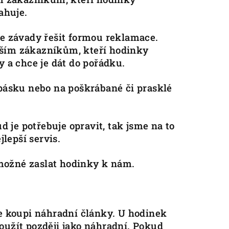
tahuje.
ze závady řešit formou reklamace.
vším zákazníkům, kteří hodinky
y a chce je dát do pořádku.
pásku nebo na poškrábané či prasklé
 je potřebuje opravit, tak jsme na to
lepší servis.
 možné zaslat hodinky k nám.
e koupi náhradní články. U hodinek
použít později jako náhradní. Pokud