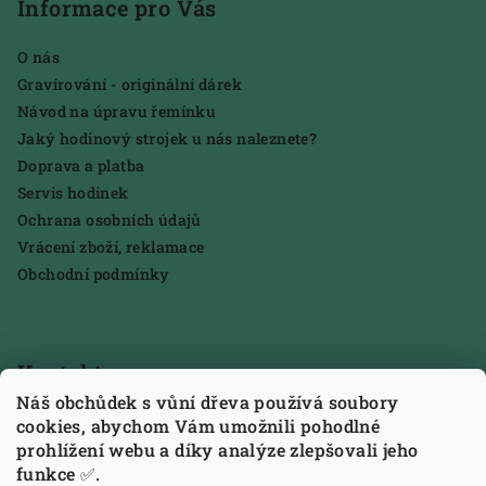
Informace pro Vás
O nás
Gravírování - originální dárek
Návod na úpravu řemínku
Jaký hodinový strojek u nás naleznete?
Doprava a platba
Servis hodinek
Ochrana osobních údajů
Vrácení zboží, reklamace
Obchodní podmínky
Kontakt
Náš obchůdek s vůní dřeva používá soubory
tiktakhodinkycz
@
email.cz
cookies, abychom Vám umožnili pohodlné
773796281
prohlížení webu a díky analýze zlepšovali jeho
funkce ✅.