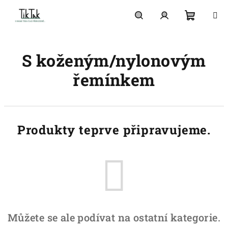
Přejít
na
obsah
Nákupn
Hledat
Přihlášení
S koženým/nylonovým
košík
řemínkem
Produkty teprve připravujeme.
Můžete se ale podívat na ostatní kategorie.